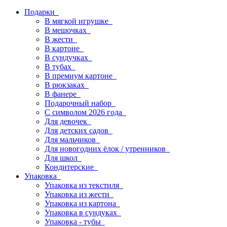
Подарки
В мягкой игрушке
В мешочках
В жести
В картоне
В сундучках
В тубах
В премиум картоне
В рюкзаках
В фанере
Подарочный набор
С символом 2026 года
Для девочек
Для детских садов
Для мальчиков
Для новогодних ёлок / утренников
Для школ
Кондитерские
Упаковка
Упаковка из текстиля
Упаковка из жести
Упаковка из картона
Упаковка в сундуках
Упаковка - тубы