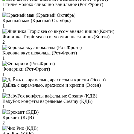
Птичье молоко сливочно-ванильное (Рот-Фронт)
1
Красный мак (Красный Октябрь)
1
Живинка Tropic sea со вкусом ананас-вишня(Конти)
2
Коровка вкус шоколада (Рот-Фронт)
1
Фонарики (Рот-Фронт)
1
ДаЁжь с карамелью, арахисом и криспи (Эссен)
1
BabyFox конфеты вафельные Creamy (КДВ)
1
Крокант (КДВ)
2
Чио Рио (КДВ)