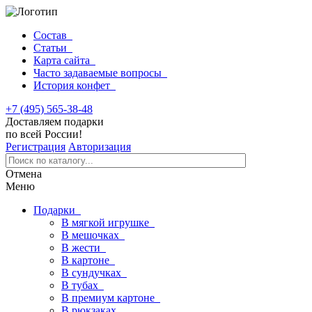
Состав
Статьи
Карта сайта
Часто задаваемые вопросы
История конфет
+7 (495) 565-38-48
Доставляем подарки
по всей России!
Регистрация
Авторизация
Отмена
Меню
Подарки
В мягкой игрушке
В мешочках
В жести
В картоне
В сундучках
В тубах
В премиум картоне
В рюкзаках