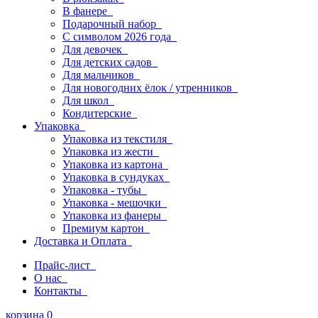
В фанере
Подарочный набор
С символом 2026 года
Для девочек
Для детских садов
Для мальчиков
Для новогодних ёлок / утренников
Для школ
Кондитерские
Упаковка
Упаковка из текстиля
Упаковка из жести
Упаковка из картона
Упаковка в сундуках
Упаковка - тубы
Упаковка - мешочки
Упаковка из фанеры
Премиум картон
Доставка и Оплата
Прайс-лист
О нас
Контакты
корзина
0