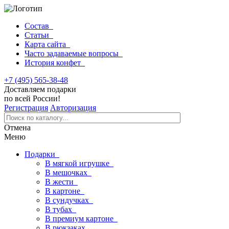
Состав
Статьи
Карта сайта
Часто задаваемые вопросы
История конфет
+7 (495) 565-38-48
Доставляем подарки
по всей России!
Регистрация
Авторизация
Отмена
Меню
Подарки
В мягкой игрушке
В мешочках
В жести
В картоне
В сундучках
В тубах
В премиум картоне
В рюкзаках