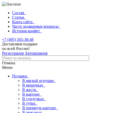
Состав
Статьи
Карта сайта
Часто задаваемые вопросы
История конфет
+7 (495) 565-38-48
Доставляем подарки
по всей России!
Регистрация
Авторизация
Отмена
Меню
Подарки
В мягкой игрушке
В мешочках
В жести
В картоне
В сундучках
В тубах
В премиум картоне
В рюкзаках