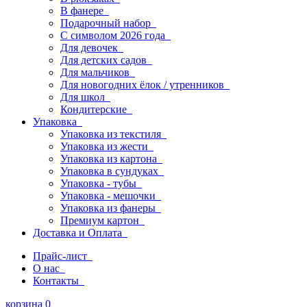
В фанере
Подарочный набор
С символом 2026 года
Для девочек
Для детских садов
Для мальчиков
Для новогодних ёлок / утренников
Для школ
Кондитерские
Упаковка
Упаковка из текстиля
Упаковка из жести
Упаковка из картона
Упаковка в сундуках
Упаковка - тубы
Упаковка - мешочки
Упаковка из фанеры
Премиум картон
Доставка и Оплата
Прайс-лист
О нас
Контакты
корзина
0