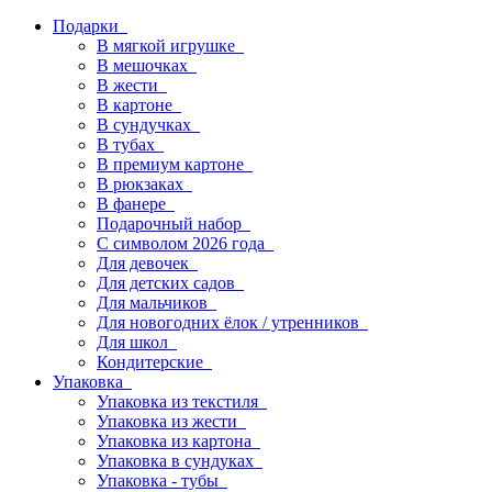
Подарки
В мягкой игрушке
В мешочках
В жести
В картоне
В сундучках
В тубах
В премиум картоне
В рюкзаках
В фанере
Подарочный набор
С символом 2026 года
Для девочек
Для детских садов
Для мальчиков
Для новогодних ёлок / утренников
Для школ
Кондитерские
Упаковка
Упаковка из текстиля
Упаковка из жести
Упаковка из картона
Упаковка в сундуках
Упаковка - тубы