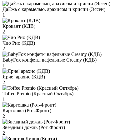
ДаЁжь с карамелью, арахисом и криспи (Эссен)
1
Крокант (КДВ)
2
Чио Рио (КДВ)
2
BabyFox конфеты вафельные Creamy (КДВ)
1
Ярче! арахис (КДВ)
2
Toffee Premio (Красный Октябрь)
1
Картошка (Рот-Фронт)
2
Звездный дождь (Рот-Фронт)
2