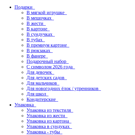
Подарки
В мягкой игрушке
В мешочках
В жести
В картоне
В сундучках
В тубах
В премиум картоне
В рюкзаках
В фанере
Подарочный набор
С символом 2026 года
Для девочек
Для детских садов
Для мальчиков
Для новогодних ёлок / утренников
Для школ
Кондитерские
Упаковка
Упаковка из текстиля
Упаковка из жести
Упаковка из картона
Упаковка в сундуках
Упаковка - тубы