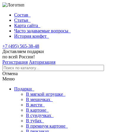
Состав
Статьи
Карта сайта
Часто задаваемые вопросы
История конфет
+7 (495) 565-38-48
Доставляем подарки
по всей России!
Регистрация
Авторизация
Отмена
Меню
Подарки
В мягкой игрушке
В мешочках
В жести
В картоне
В сундучках
В тубах
В премиум картоне
В рюкзаках