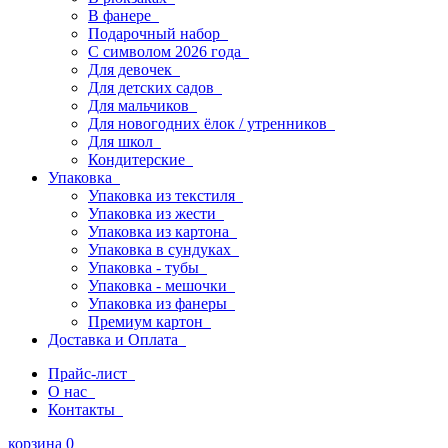
В фанере
Подарочный набор
С символом 2026 года
Для девочек
Для детских садов
Для мальчиков
Для новогодних ёлок / утренников
Для школ
Кондитерские
Упаковка
Упаковка из текстиля
Упаковка из жести
Упаковка из картона
Упаковка в сундуках
Упаковка - тубы
Упаковка - мешочки
Упаковка из фанеры
Премиум картон
Доставка и Оплата
Прайс-лист
О нас
Контакты
корзина
0