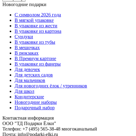
Новогодние подарки
C символом 2026 года
В мягкой упаковке
В упаковке из жести
В упаковке из картона
Сундуки
В упаковке из тубы
В мешочках
В рюкзаках
В Премиум картоне
В упаковке из фанеры
Для девочек
Для детских садов
Для мальчиков
Для новогодних ёлок / утренников
Для школ
Кондитерские
Новогодние наборы
Подарочный набор
Контактная информация
ООО "ТД Подарки Ёлки"
Телефон: +7 (495) 565-38-48 многоканальный
Почта: info@podarki-elki.ru