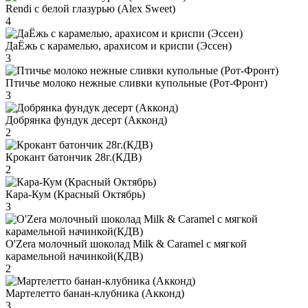
Rendi с белой глазурью (Alex Sweet)
4
ДаЁжь с карамелью, арахисом и криспи (Эссен)
3
Птичье молоко нежные сливки купольные (Рот-Фронт)
3
Добрянка фундук десерт (Акконд)
2
Крокант батончик 28г.(КДВ)
2
Кара-Кум (Красный Октябрь)
3
O'Zera молочный шоколад Milk & Caramel с мягкой
карамельной начинкой(КДВ)
2
Мартелетто банан-клубника (Акконд)
3