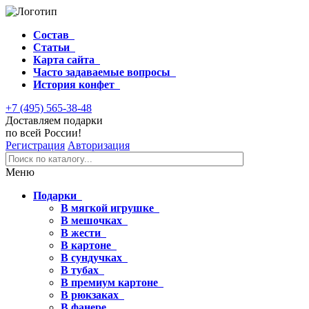
Состав
Статьи
Карта сайта
Часто задаваемые вопросы
История конфет
+7 (495) 565-38-48
Доставляем подарки
по всей России!
Регистрация
Авторизация
Меню
Подарки
В мягкой игрушке
В мешочках
В жести
В картоне
В сундучках
В тубах
В премиум картоне
В рюкзаках
В фанере