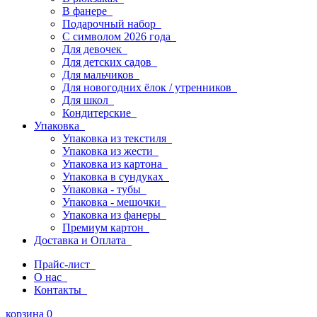
В фанере
Подарочный набор
С символом 2026 года
Для девочек
Для детских садов
Для мальчиков
Для новогодних ёлок / утренников
Для школ
Кондитерские
Упаковка
Упаковка из текстиля
Упаковка из жести
Упаковка из картона
Упаковка в сундуках
Упаковка - тубы
Упаковка - мешочки
Упаковка из фанеры
Премиум картон
Доставка и Оплата
Прайс-лист
О нас
Контакты
корзина
0