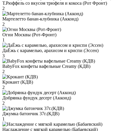
Т.Рюффель со вкусом трюфеля и кокоса (Рот Фронт)
2
Мартелетто банан-клубника (Акконд)
2
Огни Москвы (Рот-Фронт)
1
ДаЁжь с карамелью, арахисом и криспи (Эссен)
3
BabyFox конфеты вафельные Creamy (КДВ)
2
Крокант (КДВ)
2
Добрянка фундук десерт (Акконд)
2
Джумка батончик 37г.(КДВ)
1
Наслаждение с мягкой карамелью (Бабаевский)