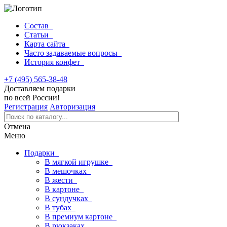
Состав
Статьи
Карта сайта
Часто задаваемые вопросы
История конфет
+7 (495) 565-38-48
Доставляем подарки
по всей России!
Регистрация
Авторизация
Отмена
Меню
Подарки
В мягкой игрушке
В мешочках
В жести
В картоне
В сундучках
В тубах
В премиум картоне
В рюкзаках