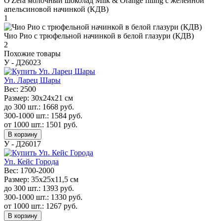
O'Zera молочный шоколад Milk & Orange filling с желейной
апельсиновой начинкой (КДВ)
1
Чио Рио с трюфельной начинкой в белой глазури (КДВ)
2
Похожие товары
У - Д26023
Уп. Ларец Шары
Вес:
2500
Размер:
30х24х21 см
до 300 шт.:
1668
руб.
300-1000 шт.:
1584
руб.
от 1000 шт.:
1501
руб.
В корзину
У - Д26017
Уп. Кейс Города
Вес:
1700-2000
Размер:
35x25x11,5 см
до 300 шт.:
1393
руб.
300-1000 шт.:
1330
руб.
от 1000 шт.:
1267
руб.
В корзину