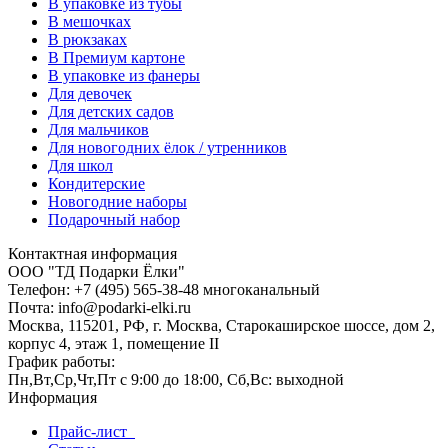
В упаковке из тубы
В мешочках
В рюкзаках
В Премиум картоне
В упаковке из фанеры
Для девочек
Для детских садов
Для мальчиков
Для новогодних ёлок / утренников
Для школ
Кондитерские
Новогодние наборы
Подарочный набор
Контактная информация
ООО "ТД Подарки Ёлки"
Телефон: +7 (495) 565-38-48 многоканальный
Почта: info@podarki-elki.ru
Москва, 115201, РФ, г. Москва, Старокаширское шоссе, дом 2,
корпус 4, этаж 1, помещение II
График работы:
Пн,Вт,Ср,Чт,Пт с 9:00 до 18:00, Сб,Вс: выходной
Информация
Прайс-лист