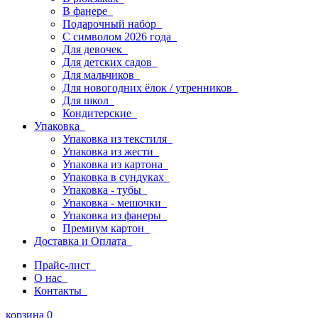
В фанере
Подарочный набор
С символом 2026 года
Для девочек
Для детских садов
Для мальчиков
Для новогодних ёлок / утренников
Для школ
Кондитерские
Упаковка
Упаковка из текстиля
Упаковка из жести
Упаковка из картона
Упаковка в сундуках
Упаковка - тубы
Упаковка - мешочки
Упаковка из фанеры
Премиум картон
Доставка и Оплата
Прайс-лист
О нас
Контакты
корзина
0