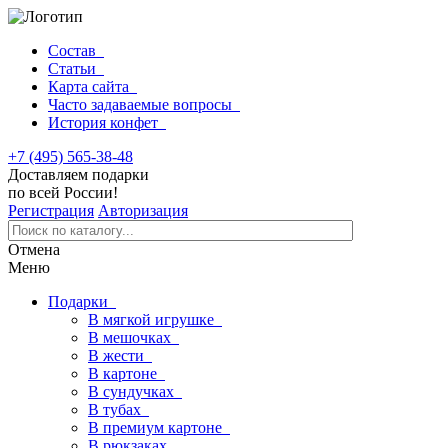
Состав
Статьи
Карта сайта
Часто задаваемые вопросы
История конфет
+7 (495) 565-38-48
Доставляем подарки
по всей России!
Регистрация
Авторизация
Отмена
Меню
Подарки
В мягкой игрушке
В мешочках
В жести
В картоне
В сундучках
В тубах
В премиум картоне
В рюкзаках