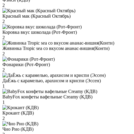
2
Красный мак (Красный Октябрь)
2
Коровка вкус шоколада (Рот-Фронт)
2
Живинка Tropic sea со вкусом ананас-вишня(Конти)
2
Фонарики (Рот-Фронт)
2
ДаЁжь с карамелью, арахисом и криспи (Эссен)
1
BabyFox конфеты вафельные Creamy (КДВ)
1
Крокант (КДВ)
2
Чио Рио (КДВ)