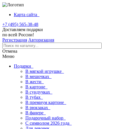
Карта сайта
+7 (495) 565-38-48
Доставляем подарки
по всей России!
Регистрация
Авторизация
Отмена
Меню
Подарки
В мягкой игрушке
В мешочках
В жести
В картоне
В сундучках
В тубах
В премиум картоне
В рюкзаках
В фанере
Подарочный набор
С символом 2026 года
Для девочек