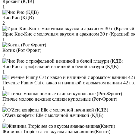
Крокант (КДВ)
1
Чио Рио (КДВ)
2
Ирис Кис-Кис с молочным вкусом и арахисом 30 г (Красный ок
1
Котик (Рот Фронт)
2
Чио Рио с трюфельной начинкой в белой глазури (КДВ)
1
Печенье Funny Сat с какао и начинкой с ароматом ванили 42 гр
1
Птичье молоко нежные сливки купольные (Рот-Фронт)
2
O'Zera конфеты Elle с молочной начинкой (КДВ)
2
Живинка Tropic sea со вкусом ананас-вишня(Конти)