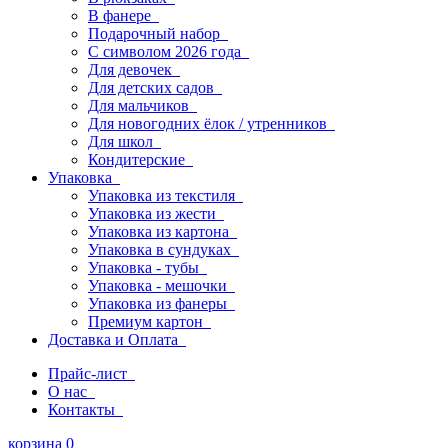
В фанере
Подарочный набор
С символом 2026 года
Для девочек
Для детских садов
Для мальчиков
Для новогодних ёлок / утренников
Для школ
Кондитерские
Упаковка
Упаковка из текстиля
Упаковка из жести
Упаковка из картона
Упаковка в сундуках
Упаковка - тубы
Упаковка - мешочки
Упаковка из фанеры
Премиум картон
Доставка и Оплата
Прайс-лист
О нас
Контакты
корзина
0