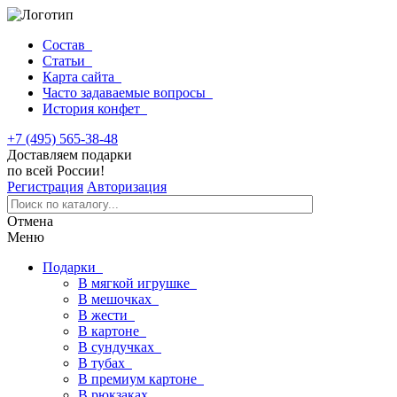
Состав
Статьи
Карта сайта
Часто задаваемые вопросы
История конфет
+7 (495) 565-38-48
Доставляем подарки
по всей России!
Регистрация
Авторизация
Отмена
Меню
Подарки
В мягкой игрушке
В мешочках
В жести
В картоне
В сундучках
В тубах
В премиум картоне
В рюкзаках