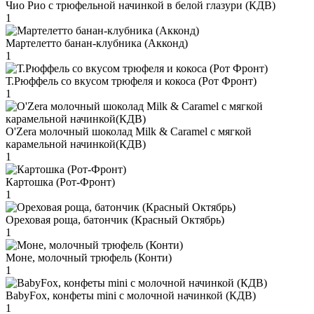
Чио Рио с трюфельной начинкой в белой глазури (КДВ)
1
Мартелетто банан-клубника (Акконд)
1
Т.Рюффель со вкусом трюфеля и кокоса (Рот Фронт)
1
O'Zera молочный шоколад Milk & Caramel с мягкой
карамельной начинкой(КДВ)
1
Картошка (Рот-Фронт)
1
Ореховая роща, батончик (Красный Октябрь)
1
Моне, молочный трюфель (Конти)
1
BabyFox, конфеты mini c молочной начинкой (КДВ)
1