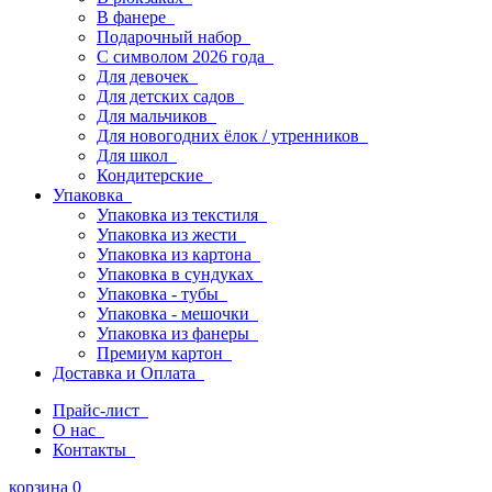
В фанере
Подарочный набор
С символом 2026 года
Для девочек
Для детских садов
Для мальчиков
Для новогодних ёлок / утренников
Для школ
Кондитерские
Упаковка
Упаковка из текстиля
Упаковка из жести
Упаковка из картона
Упаковка в сундуках
Упаковка - тубы
Упаковка - мешочки
Упаковка из фанеры
Премиум картон
Доставка и Оплата
Прайс-лист
О нас
Контакты
корзина
0