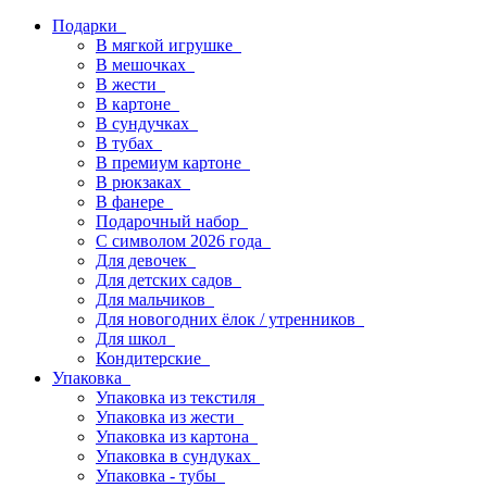
Подарки
В мягкой игрушке
В мешочках
В жести
В картоне
В сундучках
В тубах
В премиум картоне
В рюкзаках
В фанере
Подарочный набор
С символом 2026 года
Для девочек
Для детских садов
Для мальчиков
Для новогодних ёлок / утренников
Для школ
Кондитерские
Упаковка
Упаковка из текстиля
Упаковка из жести
Упаковка из картона
Упаковка в сундуках
Упаковка - тубы