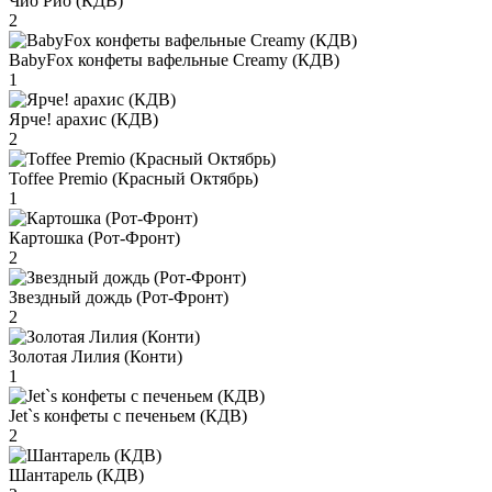
Чио Рио (КДВ)
2
BabyFox конфеты вафельные Creamy (КДВ)
1
Ярче! арахис (КДВ)
2
Toffee Premio (Красный Октябрь)
1
Картошка (Рот-Фронт)
2
Звездный дождь (Рот-Фронт)
2
Золотая Лилия (Конти)
1
Jet`s конфеты с печеньем (КДВ)
2
Шантарель (КДВ)