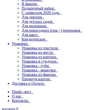
В фанере
Подарочный набор
С символом 2026 года
Для девочек
Для детских садов
Для мальчиков
Для новогодних ёлок / утренников
Для школ
Кондитерские
Упаковка
Упаковка из текстиля
Упаковка из жести
Упаковка из картона
Упаковка в сундуках
Упаковка - тубы
Упаковка - мешочки
Упаковка из фанеры
Премиум картон
Доставка и Оплата
Прайс-лист
О нас
Контакты
корзина
0