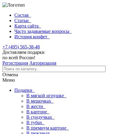
Состав
Статьи
Карта сайта
Часто задаваемые вопросы
История конфет
+7 (495) 565-38-48
Доставляем подарки
по всей России!
Регистрация
Авторизация
Отмена
Меню
Подарки
В мягкой игрушке
В мешочках
В жести
В картоне
В сундучках
В тубах
В премиум картоне
В рюкзаках