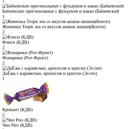
1
Бабаевские оригинальные с фундуком и какао (Бабаевский
1
Живинка Tropic sea со вкусом ананас-вишня(Конти)
2
Фэнси (КДВ)
2
Фонарики (Рот-Фронт)
2
ДаЁжь с карамелью, арахисом и криспи (Эссен)
1
Крокант (КДВ)
2
Чио Рио (КДВ)