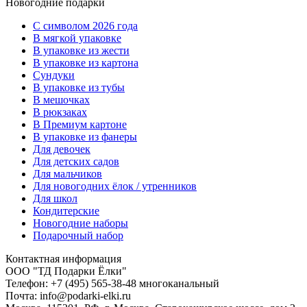
Новогодние подарки
C символом 2026 года
В мягкой упаковке
В упаковке из жести
В упаковке из картона
Сундуки
В упаковке из тубы
В мешочках
В рюкзаках
В Премиум картоне
В упаковке из фанеры
Для девочек
Для детских садов
Для мальчиков
Для новогодних ёлок / утренников
Для школ
Кондитерские
Новогодние наборы
Подарочный набор
Контактная информация
ООО "ТД Подарки Ёлки"
Телефон: +7 (495) 565-38-48 многоканальный
Почта: info@podarki-elki.ru