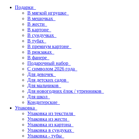
Подарки
В мягкой игрушке
В мешочках
В жести
В картоне
В сундучках
В тубах
В премиум картоне
В рюкзаках
В фанере
Подарочный набор
С символом 2026 года
Для девочек
Для детских садов
Для мальчиков
Для новогодних ёлок / утренников
Для школ
Кондитерские
Упаковка
Упаковка из текстиля
Упаковка из жести
Упаковка из картона
Упаковка в сундуках
Упаковка - тубы