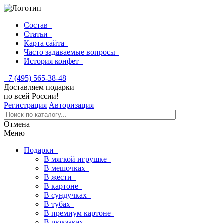
Состав
Статьи
Карта сайта
Часто задаваемые вопросы
История конфет
+7 (495) 565-38-48
Доставляем подарки
по всей России!
Регистрация
Авторизация
Отмена
Меню
Подарки
В мягкой игрушке
В мешочках
В жести
В картоне
В сундучках
В тубах
В премиум картоне
В рюкзаках