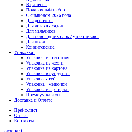
В фанере
Подарочный набор
С символом 2026 года
Для девочек
Для детских садов
Для мальчиков
Для новогодних ёлок / утренников
Для школ
Кондитерские
Упаковка
Упаковка из текстиля
Упаковка из жести
Упаковка из картона
Упаковка в сундуках
Упаковка - тубы
Упаковка - мешочки
Упаковка из фанеры
Премиум картон
Доставка и Оплата
Прайс-лист
О нас
Контакты
корзина
0