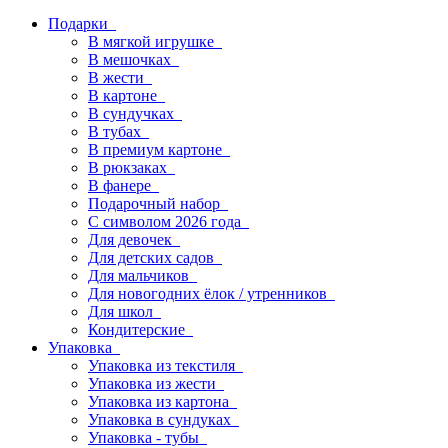
Подарки
В мягкой игрушке
В мешочках
В жести
В картоне
В сундучках
В тубах
В премиум картоне
В рюкзаках
В фанере
Подарочный набор
С символом 2026 года
Для девочек
Для детских садов
Для мальчиков
Для новогодних ёлок / утренников
Для школ
Кондитерские
Упаковка
Упаковка из текстиля
Упаковка из жести
Упаковка из картона
Упаковка в сундуках
Упаковка - тубы