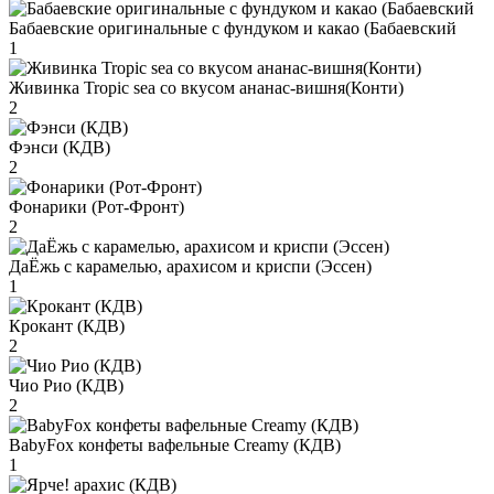
Бабаевские оригинальные с фундуком и какао (Бабаевский
1
Живинка Tropic sea со вкусом ананас-вишня(Конти)
2
Фэнси (КДВ)
2
Фонарики (Рот-Фронт)
2
ДаЁжь с карамелью, арахисом и криспи (Эссен)
1
Крокант (КДВ)
2
Чио Рио (КДВ)
2
BabyFox конфеты вафельные Creamy (КДВ)
1