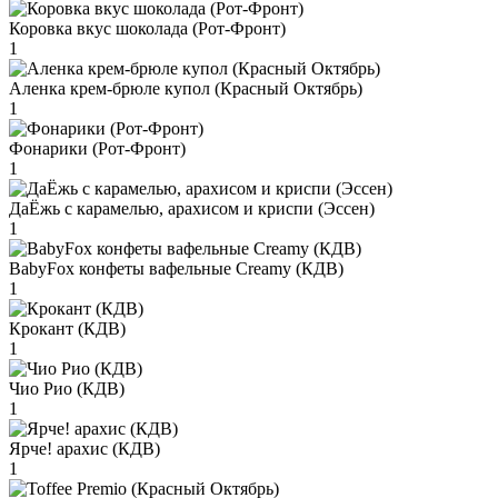
Коровка вкус шоколада (Рот-Фронт)
1
Аленка крем-брюле купол (Красный Октябрь)
1
Фонарики (Рот-Фронт)
1
ДаЁжь с карамелью, арахисом и криспи (Эссен)
1
BabyFox конфеты вафельные Creamy (КДВ)
1
Крокант (КДВ)
1
Чио Рио (КДВ)
1
Ярче! арахис (КДВ)
1