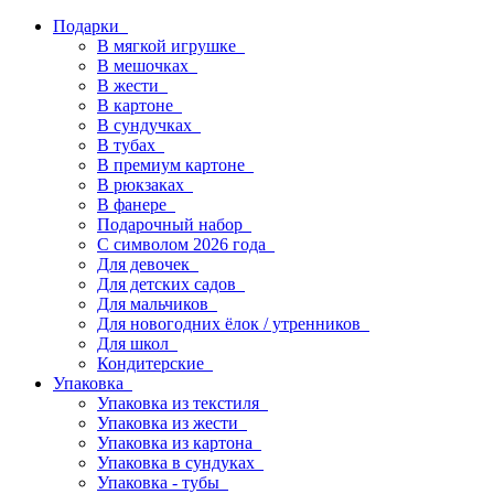
Подарки
В мягкой игрушке
В мешочках
В жести
В картоне
В сундучках
В тубах
В премиум картоне
В рюкзаках
В фанере
Подарочный набор
С символом 2026 года
Для девочек
Для детских садов
Для мальчиков
Для новогодних ёлок / утренников
Для школ
Кондитерские
Упаковка
Упаковка из текстиля
Упаковка из жести
Упаковка из картона
Упаковка в сундуках
Упаковка - тубы