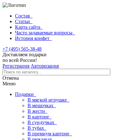
Состав
Статьи
Карта сайта
Часто задаваемые вопросы
История конфет
+7 (495) 565-38-48
Доставляем подарки
по всей России!
Регистрация
Авторизация
Отмена
Меню
Подарки
В мягкой игрушке
В мешочках
В жести
В картоне
В сундучках
В тубах
В премиум картоне
В рюкзаках