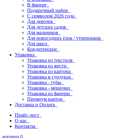
В фанере
Подарочный набор
С символом 2026 года
Для девочек
Для детских садов
Для мальчиков
Для новогодних ёлок / утренников
Для школ
Кондитерские
Упаковка
Упаковка из текстиля
Упаковка из жести
Упаковка из картона
Упаковка в сундуках
Упаковка - тубы
Упаковка - мешочки
Упаковка из фанеры
Премиум картон
Доставка и Оплата
Прайс-лист
О нас
Контакты
корзина
0