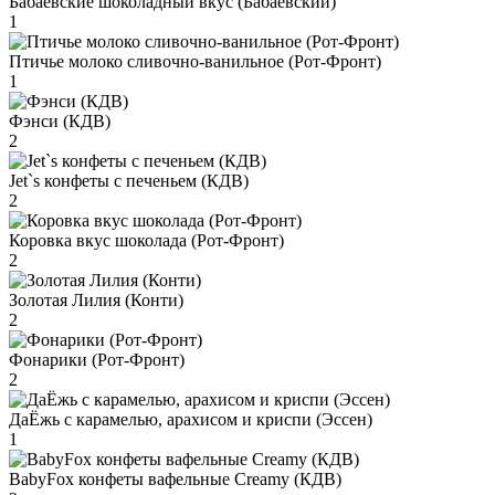
Бабаевские шоколадный вкус (Бабаевский)
1
Птичье молоко сливочно-ванильное (Рот-Фронт)
1
Фэнси (КДВ)
2
Jet`s конфеты с печеньем (КДВ)
2
Коровка вкус шоколада (Рот-Фронт)
2
Золотая Лилия (Конти)
2
Фонарики (Рот-Фронт)
2
ДаЁжь с карамелью, арахисом и криспи (Эссен)
1
BabyFox конфеты вафельные Creamy (КДВ)