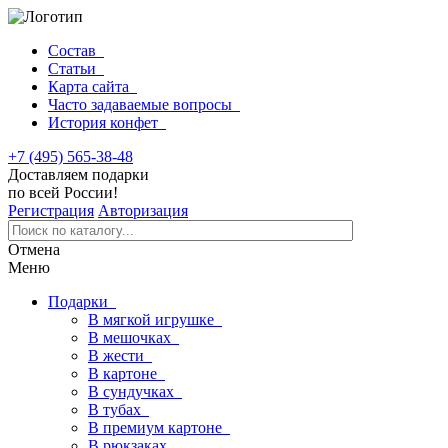
Состав
Статьи
Карта сайта
Часто задаваемые вопросы
История конфет
+7 (495) 565-38-48
Доставляем подарки
по всей России!
Регистрация
Авторизация
Отмена
Меню
Подарки
В мягкой игрушке
В мешочках
В жести
В картоне
В сундучках
В тубах
В премиум картоне
В рюкзаках