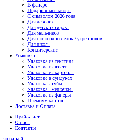
В фанере
Подарочный набор
С символом 2026 года
Для девочек
Для детских садов
Для мальчиков
Для новогодних ёлок / утренников
Для школ
Кондитерские
Упаковка
Упаковка из текстиля
Упаковка из жести
Упаковка из картона
Упаковка в сундуках
Упаковка - тубы
Упаковка - мешочки
Упаковка из фанеры
Премиум картон
Доставка и Оплата
Прайс-лист
О нас
Контакты
корзина
0