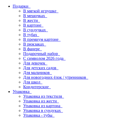
Подарки
В мягкой игрушке
В мешочках
В жести
В картоне
В сундучках
В тубах
В премиум картоне
В рюкзаках
В фанере
Подарочный набор
С символом 2026 года
Для девочек
Для детских садов
Для мальчиков
Для новогодних ёлок / утренников
Для школ
Кондитерские
Упаковка
Упаковка из текстиля
Упаковка из жести
Упаковка из картона
Упаковка в сундуках
Упаковка - тубы