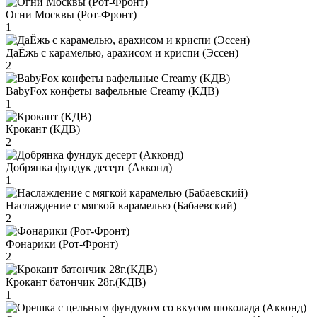
Огни Москвы (Рот-Фронт)
1
ДаЁжь с карамелью, арахисом и криспи (Эссен)
2
BabyFox конфеты вафельные Creamy (КДВ)
1
Крокант (КДВ)
2
Добрянка фундук десерт (Акконд)
1
Наслаждение с мягкой карамелью (Бабаевский)
2
Фонарики (Рот-Фронт)
2
Крокант батончик 28г.(КДВ)
1