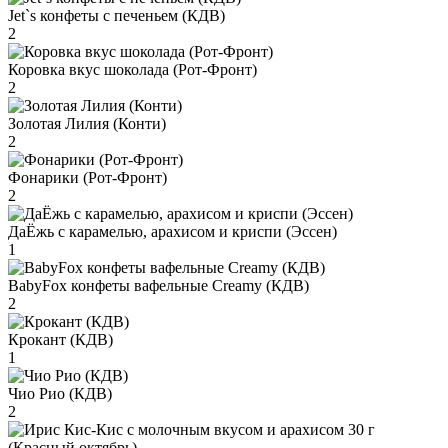
Jet`s конфеты с печеньем (КДВ)
2
Коровка вкус шоколада (Рот-Фронт)
2
Золотая Лилия (Конти)
2
Фонарики (Рот-Фронт)
2
ДаЁжь с карамелью, арахисом и криспи (Эссен)
1
BabyFox конфеты вафельные Creamy (КДВ)
2
Крокант (КДВ)
1
Чио Рио (КДВ)
2