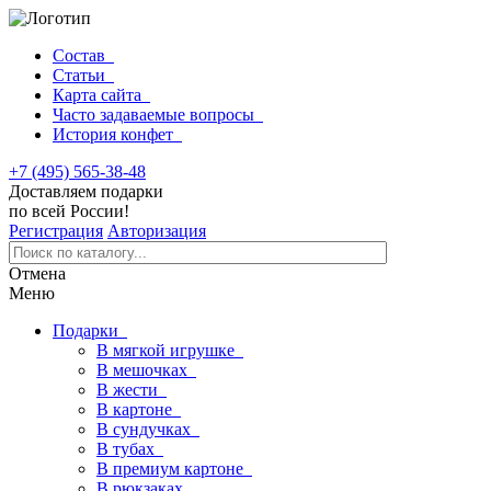
Состав
Статьи
Карта сайта
Часто задаваемые вопросы
История конфет
+7 (495) 565-38-48
Доставляем подарки
по всей России!
Регистрация
Авторизация
Отмена
Меню
Подарки
В мягкой игрушке
В мешочках
В жести
В картоне
В сундучках
В тубах
В премиум картоне
В рюкзаках