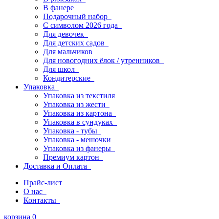
В фанере
Подарочный набор
С символом 2026 года
Для девочек
Для детских садов
Для мальчиков
Для новогодних ёлок / утренников
Для школ
Кондитерские
Упаковка
Упаковка из текстиля
Упаковка из жести
Упаковка из картона
Упаковка в сундуках
Упаковка - тубы
Упаковка - мешочки
Упаковка из фанеры
Премиум картон
Доставка и Оплата
Прайс-лист
О нас
Контакты
корзина
0