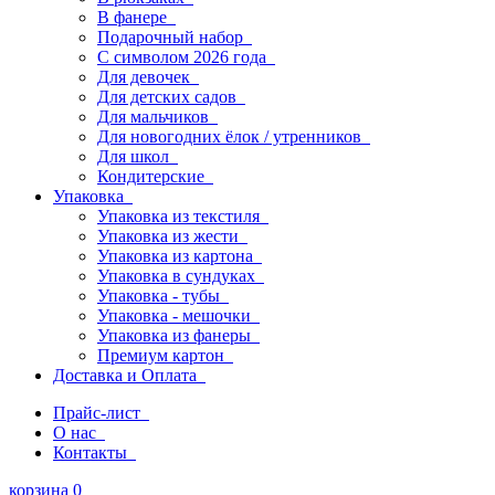
В фанере
Подарочный набор
С символом 2026 года
Для девочек
Для детских садов
Для мальчиков
Для новогодних ёлок / утренников
Для школ
Кондитерские
Упаковка
Упаковка из текстиля
Упаковка из жести
Упаковка из картона
Упаковка в сундуках
Упаковка - тубы
Упаковка - мешочки
Упаковка из фанеры
Премиум картон
Доставка и Оплата
Прайс-лист
О нас
Контакты
корзина
0