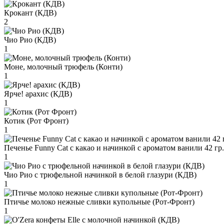
Крокант (КДВ)
2
Чио Рио (КДВ)
1
Моне, молочный трюфель (Конти)
1
Ярче! арахис (КДВ)
1
Котик (Рот Фронт)
1
Печенье Funny Сat с какао и начинкой с ароматом ванили 42 гр
1
Чио Рио с трюфельной начинкой в белой глазури (КДВ)
1
Птичье молоко нежные сливки купольные (Рот-Фронт)
1