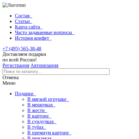
Состав
Статьи
Карта сайта
Часто задаваемые вопросы
История конфет
+7 (495) 565-38-48
Доставляем подарки
по всей России!
Регистрация
Авторизация
Отмена
Меню
Подарки
В мягкой игрушке
В мешочках
В жести
В картоне
В сундучках
В тубах
В премиум картоне
В рюкзаках