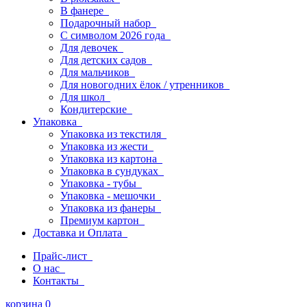
В фанере
Подарочный набор
С символом 2026 года
Для девочек
Для детских садов
Для мальчиков
Для новогодних ёлок / утренников
Для школ
Кондитерские
Упаковка
Упаковка из текстиля
Упаковка из жести
Упаковка из картона
Упаковка в сундуках
Упаковка - тубы
Упаковка - мешочки
Упаковка из фанеры
Премиум картон
Доставка и Оплата
Прайс-лист
О нас
Контакты
корзина
0