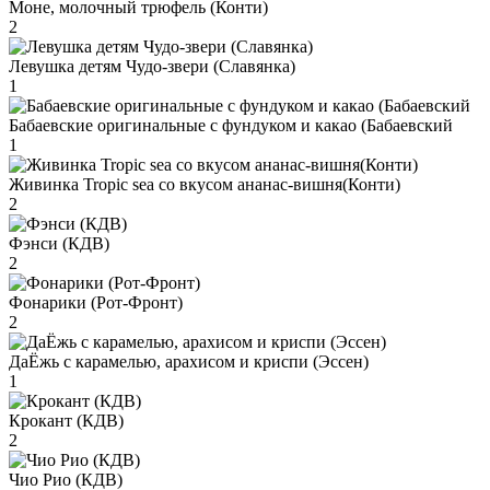
Моне, молочный трюфель (Конти)
2
Левушка детям Чудо-звери (Славянка)
1
Бабаевские оригинальные с фундуком и какао (Бабаевский
1
Живинка Tropic sea со вкусом ананас-вишня(Конти)
2
Фэнси (КДВ)
2
Фонарики (Рот-Фронт)
2
ДаЁжь с карамелью, арахисом и криспи (Эссен)
1
Крокант (КДВ)
2
Чио Рио (КДВ)