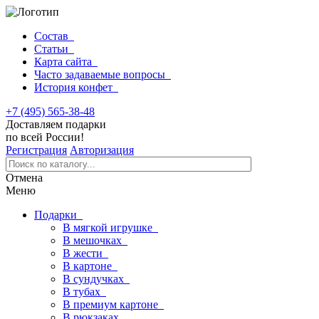
Состав
Статьи
Карта сайта
Часто задаваемые вопросы
История конфет
+7 (495) 565-38-48
Доставляем подарки
по всей России!
Регистрация
Авторизация
Отмена
Меню
Подарки
В мягкой игрушке
В мешочках
В жести
В картоне
В сундучках
В тубах
В премиум картоне
В рюкзаках