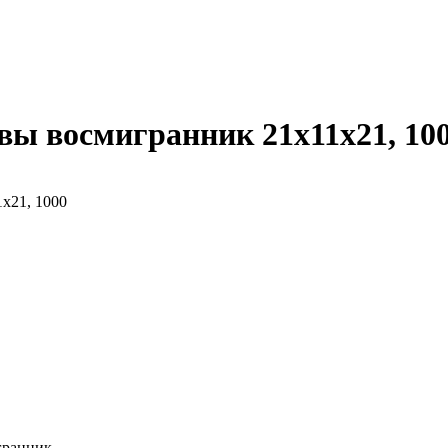
ы восмигранник 21х11х21, 10
гранник.