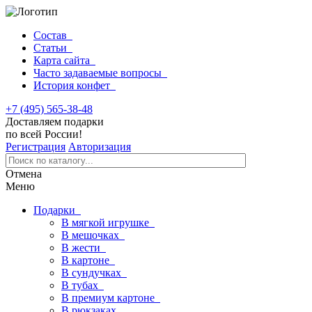
Состав
Статьи
Карта сайта
Часто задаваемые вопросы
История конфет
+7 (495) 565-38-48
Доставляем подарки
по всей России!
Регистрация
Авторизация
Отмена
Меню
Подарки
В мягкой игрушке
В мешочках
В жести
В картоне
В сундучках
В тубах
В премиум картоне
В рюкзаках