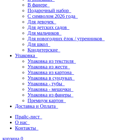
В фанере
Подарочный набор
С символом 2026 года
Для девочек
Для детских садов
Для мальчиков
Для новогодних ёлок / утренников
Для школ
Кондитерские
Упаковка
Упаковка из текстиля
Упаковка из жести
Упаковка из картона
Упаковка в сундуках
Упаковка - тубы
Упаковка - мешочки
Упаковка из фанеры
Премиум картон
Доставка и Оплата
Прайс-лист
О нас
Контакты
корзина
0