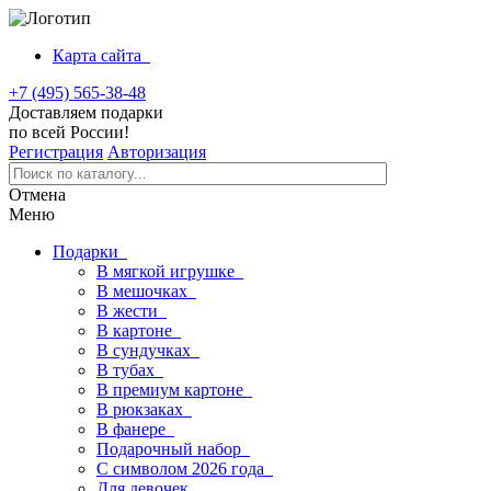
Карта сайта
+7 (495) 565-38-48
Доставляем подарки
по всей России!
Регистрация
Авторизация
Отмена
Меню
Подарки
В мягкой игрушке
В мешочках
В жести
В картоне
В сундучках
В тубах
В премиум картоне
В рюкзаках
В фанере
Подарочный набор
С символом 2026 года
Для девочек