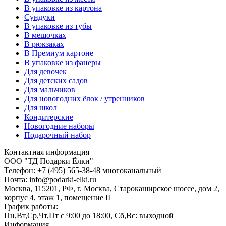
В упаковке из картона
Сундуки
В упаковке из тубы
В мешочках
В рюкзаках
В Премиум картоне
В упаковке из фанеры
Для девочек
Для детских садов
Для мальчиков
Для новогодних ёлок / утренников
Для школ
Кондитерские
Новогодние наборы
Подарочный набор
Контактная информация
ООО "ТД Подарки Ёлки"
Телефон: +7 (495) 565-38-48 многоканальный
Почта: info@podarki-elki.ru
Москва, 115201, РФ, г. Москва, Старокаширское шоссе, дом 2,
корпус 4, этаж 1, помещение II
График работы:
Пн,Вт,Ср,Чт,Пт с 9:00 до 18:00, Сб,Вс: выходной
Информация