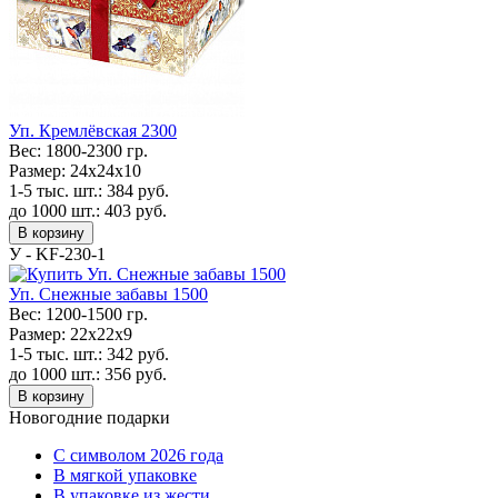
Уп. Кремлёвская 2300
Вес:
1800-2300 гр.
Размер:
24х24х10
1-5 тыс. шт.:
384
руб.
до 1000 шт.:
403
руб.
В корзину
У - KF-230-1
Уп. Снежные забавы 1500
Вес:
1200-1500 гр.
Размер:
22х22х9
1-5 тыс. шт.:
342
руб.
до 1000 шт.:
356
руб.
В корзину
Новогодние подарки
C символом 2026 года
В мягкой упаковке
В упаковке из жести