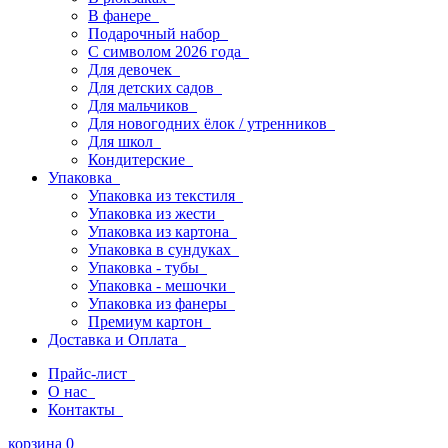
В фанере
Подарочный набор
С символом 2026 года
Для девочек
Для детских садов
Для мальчиков
Для новогодних ёлок / утренников
Для школ
Кондитерские
Упаковка
Упаковка из текстиля
Упаковка из жести
Упаковка из картона
Упаковка в сундуках
Упаковка - тубы
Упаковка - мешочки
Упаковка из фанеры
Премиум картон
Доставка и Оплата
Прайс-лист
О нас
Контакты
корзина
0