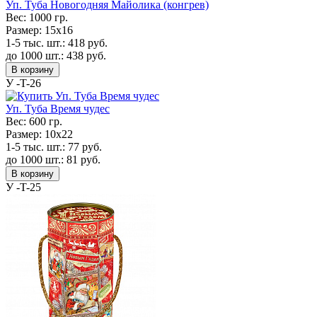
Уп. Туба Новогодняя Майолика (конгрев)
Вес:
1000 гр.
Размер:
15x16
1-5 тыс. шт.:
418
руб.
до 1000 шт.:
438
руб.
В корзину
У -T-26
Уп. Туба Время чудес
Вес:
600 гр.
Размер:
10x22
1-5 тыс. шт.:
77
руб.
до 1000 шт.:
81
руб.
В корзину
У -T-25