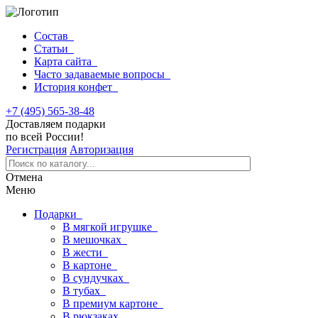
Состав
Статьи
Карта сайта
Часто задаваемые вопросы
История конфет
+7 (495) 565-38-48
Доставляем подарки
по всей России!
Регистрация
Авторизация
Отмена
Меню
Подарки
В мягкой игрушке
В мешочках
В жести
В картоне
В сундучках
В тубах
В премиум картоне
В рюкзаках