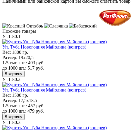
Наличными или банковской картой вы сможете оплатить товар 
Похожие товары
У -T-80.1
Уп. Туба Новогодняя Майолика (конгрев)
Вес:
1800 гр.
Размер:
19x20,5
1-5 тыс. шт.:
493
руб.
до 1000 шт.:
517
руб.
В корзину
У -T-80.2
Уп. Туба Новогодняя Майолика (конгрев)
Вес:
1500 гр.
Размер:
17,5x18,5
1-5 тыс. шт.:
457
руб.
до 1000 шт.:
479
руб.
В корзину
У -T-80.3