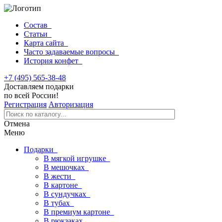
Состав
Статьи
Карта сайта
Часто задаваемые вопросы
История конфет
+7 (495) 565-38-48
Доставляем подарки
по всей России!
Регистрация
Авторизация
Отмена
Меню
Подарки
В мягкой игрушке
В мешочках
В жести
В картоне
В сундучках
В тубах
В премиум картоне
В рюкзаках