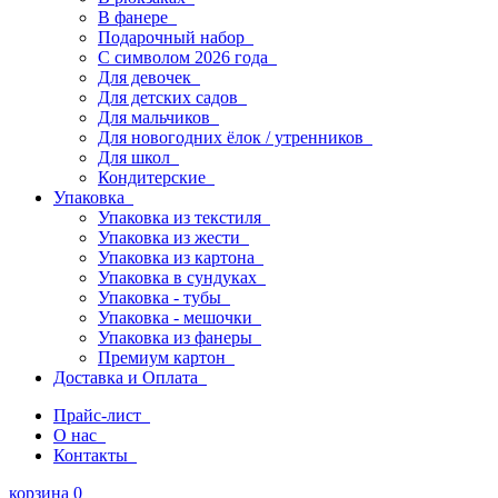
В фанере
Подарочный набор
С символом 2026 года
Для девочек
Для детских садов
Для мальчиков
Для новогодних ёлок / утренников
Для школ
Кондитерские
Упаковка
Упаковка из текстиля
Упаковка из жести
Упаковка из картона
Упаковка в сундуках
Упаковка - тубы
Упаковка - мешочки
Упаковка из фанеры
Премиум картон
Доставка и Оплата
Прайс-лист
О нас
Контакты
корзина
0