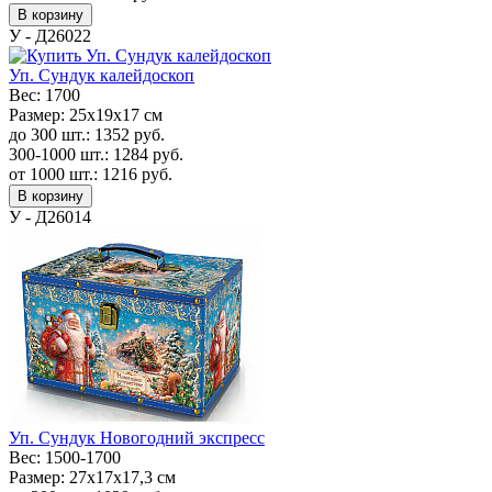
В корзину
У - Д26022
Уп. Сундук калейдоскоп
Вес:
1700
Размер:
25х19х17 см
до 300 шт.:
1352
руб.
300-1000 шт.:
1284
руб.
от 1000 шт.:
1216
руб.
В корзину
У - Д26014
Уп. Сундук Новогодний экспресс
Вес:
1500-1700
Размер:
27х17х17,3 см