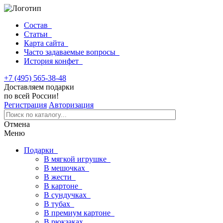
Состав
Статьи
Карта сайта
Часто задаваемые вопросы
История конфет
+7 (495) 565-38-48
Доставляем подарки
по всей России!
Регистрация
Авторизация
Отмена
Меню
Подарки
В мягкой игрушке
В мешочках
В жести
В картоне
В сундучках
В тубах
В премиум картоне
В рюкзаках