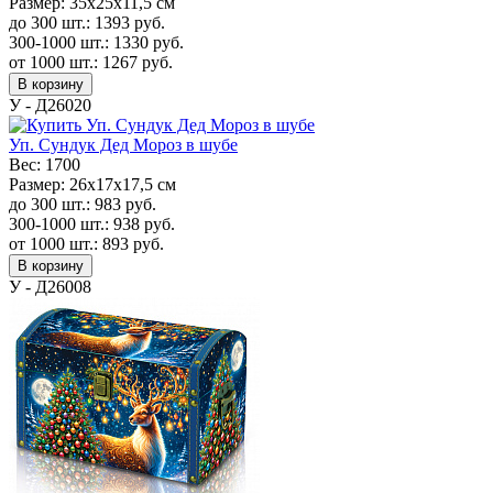
Размер:
35x25x11,5 см
до 300 шт.:
1393
руб.
300-1000 шт.:
1330
руб.
от 1000 шт.:
1267
руб.
В корзину
У - Д26020
Уп. Сундук Дед Мороз в шубе
Вес:
1700
Размер:
26х17х17,5 см
до 300 шт.:
983
руб.
300-1000 шт.:
938
руб.
от 1000 шт.:
893
руб.
В корзину
У - Д26008