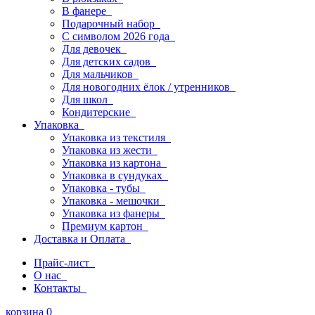
В фанере
Подарочный набор
С символом 2026 года
Для девочек
Для детских садов
Для мальчиков
Для новогодних ёлок / утренников
Для школ
Кондитерские
Упаковка
Упаковка из текстиля
Упаковка из жести
Упаковка из картона
Упаковка в сундуках
Упаковка - тубы
Упаковка - мешочки
Упаковка из фанеры
Премиум картон
Доставка и Оплата
Прайс-лист
О нас
Контакты
корзина
0