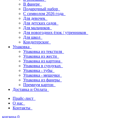
В фанере
Подарочный набор
С символом 2026 года
Для девочек
Для детских садов
Для мальчиков
Для новогодних ёлок / утренников
Для школ
Кондитерские
Упаковка
Упаковка из текстиля
Упаковка из жести
Упаковка из картона
Упаковка в сундуках
Упаковка - тубы
Упаковка - мешочки
Упаковка из фанеры
Премиум картон
Доставка и Оплата
Прайс-лист
О нас
Контакты
корзина
0