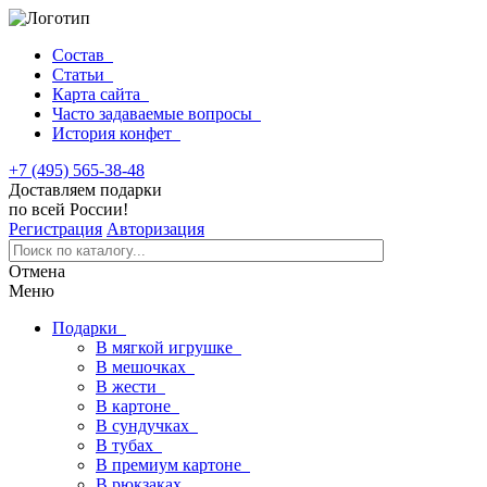
Состав
Статьи
Карта сайта
Часто задаваемые вопросы
История конфет
+7 (495) 565-38-48
Доставляем подарки
по всей России!
Регистрация
Авторизация
Отмена
Меню
Подарки
В мягкой игрушке
В мешочках
В жести
В картоне
В сундучках
В тубах
В премиум картоне
В рюкзаках