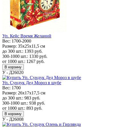
Уп. Кейс Время Желаний
Вес:
1700-2000
Размер:
35x25x11,5 см
до 300 шт.:
1393
руб.
300-1000 шт.:
1330
руб.
от 1000 шт.:
1267
руб.
В корзину
У - Д26020
Уп. Сундук Дед Мороз в шубе
Вес:
1700
Размер:
26х17х17,5 см
до 300 шт.:
983
руб.
300-1000 шт.:
938
руб.
от 1000 шт.:
893
руб.
В корзину
У - Д26008