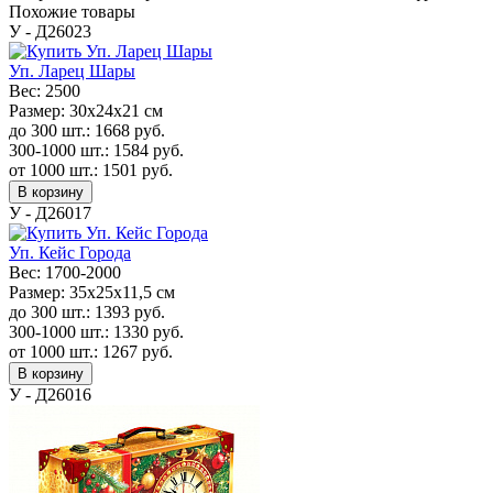
Похожие товары
У - Д26023
Уп. Ларец Шары
Вес:
2500
Размер:
30х24х21 см
до 300 шт.:
1668
руб.
300-1000 шт.:
1584
руб.
от 1000 шт.:
1501
руб.
В корзину
У - Д26017
Уп. Кейс Города
Вес:
1700-2000
Размер:
35x25x11,5 см
до 300 шт.:
1393
руб.
300-1000 шт.:
1330
руб.
от 1000 шт.:
1267
руб.
В корзину
У - Д26016