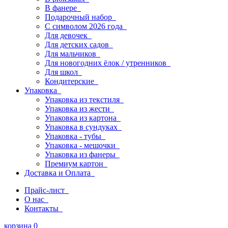
В фанере
Подарочный набор
С символом 2026 года
Для девочек
Для детских садов
Для мальчиков
Для новогодних ёлок / утренников
Для школ
Кондитерские
Упаковка
Упаковка из текстиля
Упаковка из жести
Упаковка из картона
Упаковка в сундуках
Упаковка - тубы
Упаковка - мешочки
Упаковка из фанеры
Премиум картон
Доставка и Оплата
Прайс-лист
О нас
Контакты
корзина
0