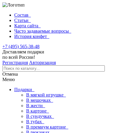
Состав
Статьи
Карта сайта
Часто задаваемые вопросы
История конфет
+7 (495) 565-38-48
Доставляем подарки
по всей России!
Регистрация
Авторизация
Отмена
Меню
Подарки
В мягкой игрушке
В мешочках
В жести
В картоне
В сундучках
В тубах
В премиум картоне
В рюкзаках