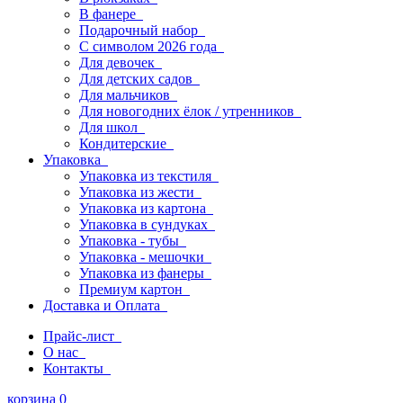
В фанере
Подарочный набор
С символом 2026 года
Для девочек
Для детских садов
Для мальчиков
Для новогодних ёлок / утренников
Для школ
Кондитерские
Упаковка
Упаковка из текстиля
Упаковка из жести
Упаковка из картона
Упаковка в сундуках
Упаковка - тубы
Упаковка - мешочки
Упаковка из фанеры
Премиум картон
Доставка и Оплата
Прайс-лист
О нас
Контакты
корзина
0