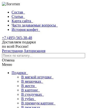
Состав
Статьи
Карта сайта
Часто задаваемые вопросы
История конфет
+7 (495) 565-38-48
Доставляем подарки
по всей России!
Регистрация
Авторизация
Отмена
Меню
Подарки
В мягкой игрушке
В мешочках
В жести
В картоне
В сундучках
В тубах
В премиум картоне
В рюкзаках