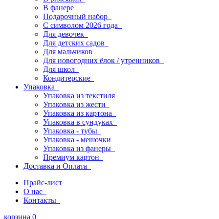
В фанере
Подарочный набор
С символом 2026 года
Для девочек
Для детских садов
Для мальчиков
Для новогодних ёлок / утренников
Для школ
Кондитерские
Упаковка
Упаковка из текстиля
Упаковка из жести
Упаковка из картона
Упаковка в сундуках
Упаковка - тубы
Упаковка - мешочки
Упаковка из фанеры
Премиум картон
Доставка и Оплата
Прайс-лист
О нас
Контакты
корзина
0