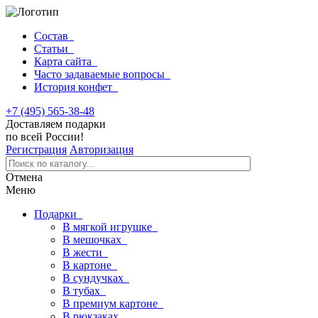
Состав
Статьи
Карта сайта
Часто задаваемые вопросы
История конфет
+7 (495) 565-38-48
Доставляем подарки
по всей России!
Регистрация
Авторизация
Отмена
Меню
Подарки
В мягкой игрушке
В мешочках
В жести
В картоне
В сундучках
В тубах
В премиум картоне
В рюкзаках