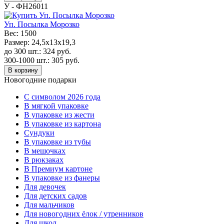
У - ФН26011
Уп. Посылка Морозко
Вес:
1500
Размер:
24,5x13x19,3
до 300 шт.:
324
руб.
300-1000 шт.:
305
руб.
В корзину
Новогодние подарки
C символом 2026 года
В мягкой упаковке
В упаковке из жести
В упаковке из картона
Сундуки
В упаковке из тубы
В мешочках
В рюкзаках
В Премиум картоне
В упаковке из фанеры
Для девочек
Для детских садов
Для мальчиков
Для новогодних ёлок / утренников
Для школ