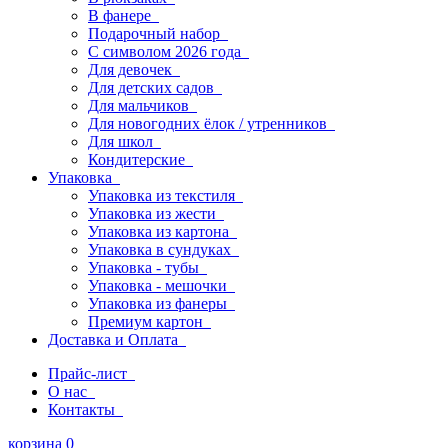
В фанере
Подарочный набор
С символом 2026 года
Для девочек
Для детских садов
Для мальчиков
Для новогодних ёлок / утренников
Для школ
Кондитерские
Упаковка
Упаковка из текстиля
Упаковка из жести
Упаковка из картона
Упаковка в сундуках
Упаковка - тубы
Упаковка - мешочки
Упаковка из фанеры
Премиум картон
Доставка и Оплата
Прайс-лист
О нас
Контакты
корзина
0