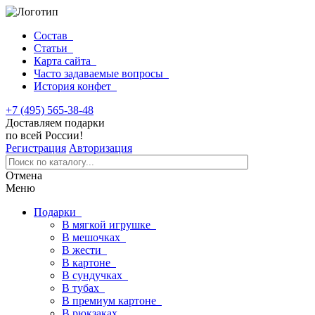
Состав
Статьи
Карта сайта
Часто задаваемые вопросы
История конфет
+7 (495) 565-38-48
Доставляем подарки
по всей России!
Регистрация
Авторизация
Отмена
Меню
Подарки
В мягкой игрушке
В мешочках
В жести
В картоне
В сундучках
В тубах
В премиум картоне
В рюкзаках