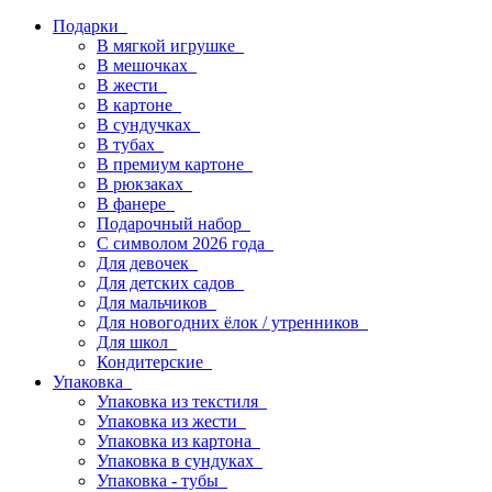
Подарки
В мягкой игрушке
В мешочках
В жести
В картоне
В сундучках
В тубах
В премиум картоне
В рюкзаках
В фанере
Подарочный набор
С символом 2026 года
Для девочек
Для детских садов
Для мальчиков
Для новогодних ёлок / утренников
Для школ
Кондитерские
Упаковка
Упаковка из текстиля
Упаковка из жести
Упаковка из картона
Упаковка в сундуках
Упаковка - тубы