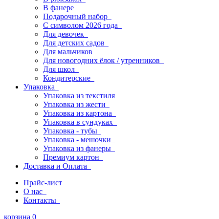
В фанере
Подарочный набор
С символом 2026 года
Для девочек
Для детских садов
Для мальчиков
Для новогодних ёлок / утренников
Для школ
Кондитерские
Упаковка
Упаковка из текстиля
Упаковка из жести
Упаковка из картона
Упаковка в сундуках
Упаковка - тубы
Упаковка - мешочки
Упаковка из фанеры
Премиум картон
Доставка и Оплата
Прайс-лист
О нас
Контакты
корзина
0