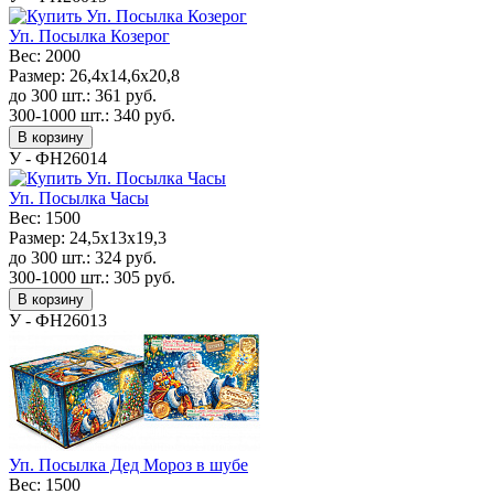
Уп. Посылка Козерог
Вес:
2000
Размер:
26,4x14,6x20,8
до 300 шт.:
361
руб.
300-1000 шт.:
340
руб.
В корзину
У - ФН26014
Уп. Посылка Часы
Вес:
1500
Размер:
24,5x13x19,3
до 300 шт.:
324
руб.
300-1000 шт.:
305
руб.
В корзину
У - ФН26013
Уп. Посылка Дед Мороз в шубе
Вес:
1500