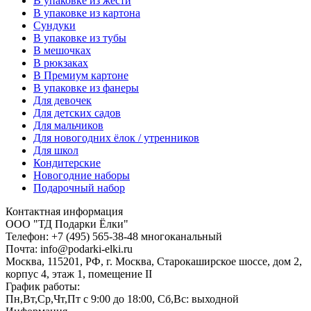
В упаковке из жести
В упаковке из картона
Сундуки
В упаковке из тубы
В мешочках
В рюкзаках
В Премиум картоне
В упаковке из фанеры
Для девочек
Для детских садов
Для мальчиков
Для новогодних ёлок / утренников
Для школ
Кондитерские
Новогодние наборы
Подарочный набор
Контактная информация
ООО "ТД Подарки Ёлки"
Телефон: +7 (495) 565-38-48 многоканальный
Почта: info@podarki-elki.ru
Москва, 115201, РФ, г. Москва, Старокаширское шоссе, дом 2,
корпус 4, этаж 1, помещение II
График работы:
Пн,Вт,Ср,Чт,Пт с 9:00 до 18:00, Сб,Вс: выходной