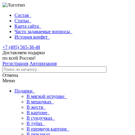
Состав
Статьи
Карта сайта
Часто задаваемые вопросы
История конфет
+7 (495) 565-38-48
Доставляем подарки
по всей России!
Регистрация
Авторизация
Отмена
Меню
Подарки
В мягкой игрушке
В мешочках
В жести
В картоне
В сундучках
В тубах
В премиум картоне
В рюкзаках