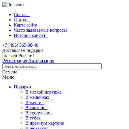
Состав
Статьи
Карта сайта
Часто задаваемые вопросы
История конфет
+7 (495) 565-38-48
Доставляем подарки
по всей России!
Регистрация
Авторизация
Отмена
Меню
Подарки
В мягкой игрушке
В мешочках
В жести
В картоне
В сундучках
В тубах
В премиум картоне
В рюкзаках