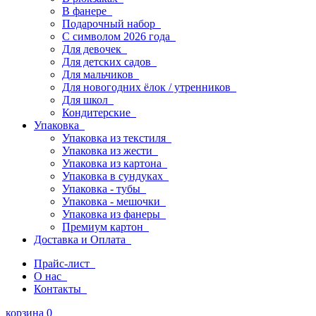
В фанере
Подарочный набор
С символом 2026 года
Для девочек
Для детских садов
Для мальчиков
Для новогодних ёлок / утренников
Для школ
Кондитерские
Упаковка
Упаковка из текстиля
Упаковка из жести
Упаковка из картона
Упаковка в сундуках
Упаковка - тубы
Упаковка - мешочки
Упаковка из фанеры
Премиум картон
Доставка и Оплата
Прайс-лист
О нас
Контакты
корзина
0