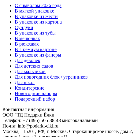
C символом 2026 года
В мягкой упаковке
В упаковке из жести
В упаковке из картона
Сундуки
В упаковке из тубы
В мешочках
В рюкзаках
В Премиум картоне
В упаковке из фанеры
Для девочек
Для детских садов
Для мальчиков
Для новогодних ёлок / утренников
Для школ
Кондитерские
Новогодние наборы
Подарочный набор
Контактная информация
ООО "ТД Подарки Ёлки"
Телефон: +7 (495) 565-38-48 многоканальный
Почта: info@podarki-elki.ru
Москва, 115201, РФ, г. Москва, Старокаширское шоссе, дом 2,
корпус 4, этаж 1, помещение II