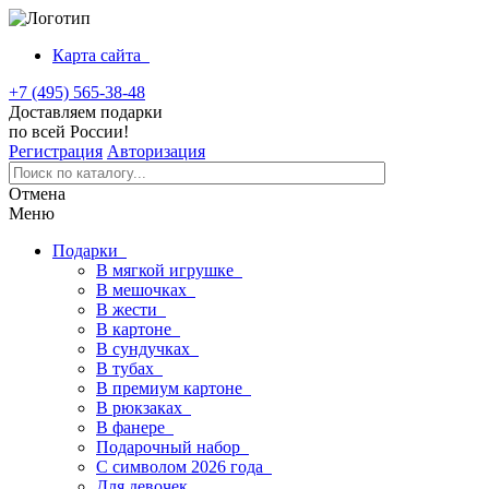
Карта сайта
+7 (495) 565-38-48
Доставляем подарки
по всей России!
Регистрация
Авторизация
Отмена
Меню
Подарки
В мягкой игрушке
В мешочках
В жести
В картоне
В сундучках
В тубах
В премиум картоне
В рюкзаках
В фанере
Подарочный набор
С символом 2026 года
Для девочек