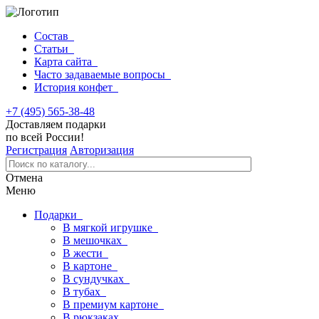
Состав
Статьи
Карта сайта
Часто задаваемые вопросы
История конфет
+7 (495) 565-38-48
Доставляем подарки
по всей России!
Регистрация
Авторизация
Отмена
Меню
Подарки
В мягкой игрушке
В мешочках
В жести
В картоне
В сундучках
В тубах
В премиум картоне
В рюкзаках