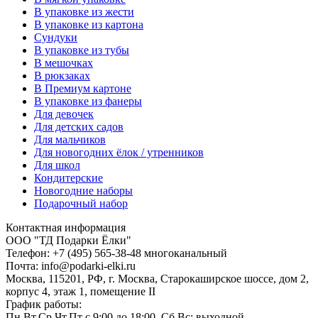
В упаковке из жести
В упаковке из картона
Сундуки
В упаковке из тубы
В мешочках
В рюкзаках
В Премиум картоне
В упаковке из фанеры
Для девочек
Для детских садов
Для мальчиков
Для новогодних ёлок / утренников
Для школ
Кондитерские
Новогодние наборы
Подарочный набор
Контактная информация
ООО "ТД Подарки Ёлки"
Телефон: +7 (495) 565-38-48 многоканальный
Почта: info@podarki-elki.ru
Москва, 115201, РФ, г. Москва, Старокаширское шоссе, дом 2,
корпус 4, этаж 1, помещение II
График работы:
Пн,Вт,Ср,Чт,Пт с 9:00 до 18:00, Сб,Вс: выходной