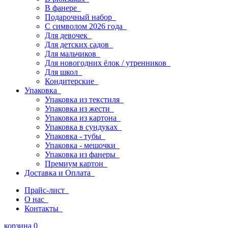
В фанере
Подарочный набор
С символом 2026 года
Для девочек
Для детских садов
Для мальчиков
Для новогодних ёлок / утренников
Для школ
Кондитерские
Упаковка
Упаковка из текстиля
Упаковка из жести
Упаковка из картона
Упаковка в сундуках
Упаковка - тубы
Упаковка - мешочки
Упаковка из фанеры
Премиум картон
Доставка и Оплата
Прайс-лист
О нас
Контакты
корзина
0