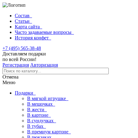
Состав
Статьи
Карта сайта
Часто задаваемые вопросы
История конфет
+7 (495) 565-38-48
Доставляем подарки
по всей России!
Регистрация
Авторизация
Отмена
Меню
Подарки
В мягкой игрушке
В мешочках
В жести
В картоне
В сундучках
В тубах
В премиум картоне
В рюкзаках