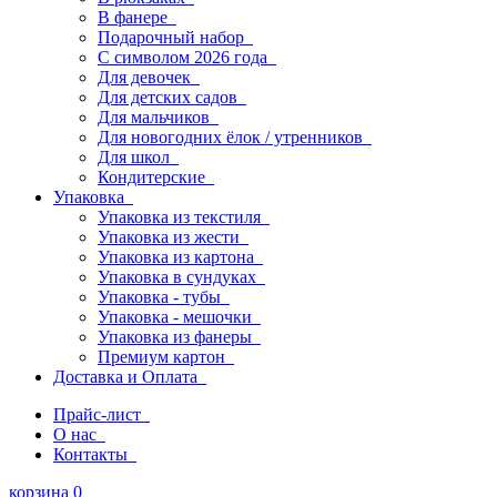
В фанере
Подарочный набор
С символом 2026 года
Для девочек
Для детских садов
Для мальчиков
Для новогодних ёлок / утренников
Для школ
Кондитерские
Упаковка
Упаковка из текстиля
Упаковка из жести
Упаковка из картона
Упаковка в сундуках
Упаковка - тубы
Упаковка - мешочки
Упаковка из фанеры
Премиум картон
Доставка и Оплата
Прайс-лист
О нас
Контакты
корзина
0