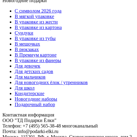
Новогодние подарки
C символом 2026 года
В мягкой упаковке
В упаковке из жести
В упаковке из картона
Сундуки
В упаковке из тубы
В мешочках
В рюкзаках
В Премиум картоне
В упаковке из фанеры
Для девочек
Для детских садов
Для мальчиков
Для новогодних ёлок / утренников
Для школ
Кондитерские
Новогодние наборы
Подарочный набор
Контактная информация
ООО "ТД Подарки Ёлки"
Телефон: +7 (495) 565-38-48 многоканальный
Почта: info@podarki-elki.ru
Москва, 115201, РФ, г. Москва, Старокаширское шоссе, дом 2,