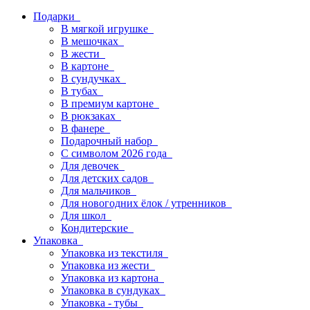
Подарки
В мягкой игрушке
В мешочках
В жести
В картоне
В сундучках
В тубах
В премиум картоне
В рюкзаках
В фанере
Подарочный набор
С символом 2026 года
Для девочек
Для детских садов
Для мальчиков
Для новогодних ёлок / утренников
Для школ
Кондитерские
Упаковка
Упаковка из текстиля
Упаковка из жести
Упаковка из картона
Упаковка в сундуках
Упаковка - тубы