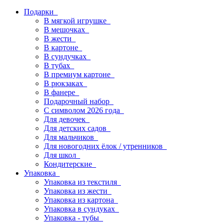
Подарки
В мягкой игрушке
В мешочках
В жести
В картоне
В сундучках
В тубах
В премиум картоне
В рюкзаках
В фанере
Подарочный набор
С символом 2026 года
Для девочек
Для детских садов
Для мальчиков
Для новогодних ёлок / утренников
Для школ
Кондитерские
Упаковка
Упаковка из текстиля
Упаковка из жести
Упаковка из картона
Упаковка в сундуках
Упаковка - тубы