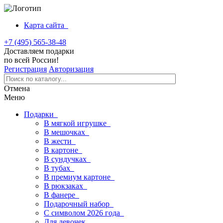
Карта сайта
+7 (495) 565-38-48
Доставляем подарки
по всей России!
Регистрация
Авторизация
Отмена
Меню
Подарки
В мягкой игрушке
В мешочках
В жести
В картоне
В сундучках
В тубах
В премиум картоне
В рюкзаках
В фанере
Подарочный набор
С символом 2026 года
Для девочек