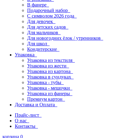
В фанере
Подарочный набор
С символом 2026 года
Для девочек
Для детских садов
Для мальчиков
Для новогодних ёлок / утренников
Для школ
Кондитерские
Упаковка
Упаковка из текстиля
Упаковка из жести
Упаковка из картона
Упаковка в сундуках
Упаковка - тубы
Упаковка - мешочки
Упаковка из фанеры
Премиум картон
Доставка и Оплата
Прайс-лист
О нас
Контакты
корзина
0