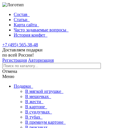
Состав
Статьи
Карта сайта
Часто задаваемые вопросы
История конфет
+7 (495) 565-38-48
Доставляем подарки
по всей России!
Регистрация
Авторизация
Отмена
Меню
Подарки
В мягкой игрушке
В мешочках
В жести
В картоне
В сундучках
В тубах
В премиум картоне
В рюкзаках