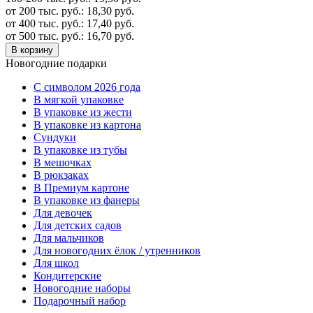
от 200 тыс. руб.:
18,30
руб.
от 400 тыс. руб.:
17,40
руб.
от 500 тыс. руб.:
16,70
руб.
В корзину
Новогодние подарки
C символом 2026 года
В мягкой упаковке
В упаковке из жести
В упаковке из картона
Сундуки
В упаковке из тубы
В мешочках
В рюкзаках
В Премиум картоне
В упаковке из фанеры
Для девочек
Для детских садов
Для мальчиков
Для новогодних ёлок / утренников
Для школ
Кондитерские
Новогодние наборы
Подарочный набор