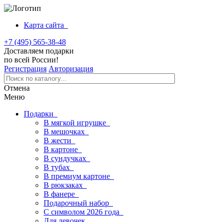
Карта сайта
+7 (495) 565-38-48
Доставляем подарки
по всей России!
Регистрация
Авторизация
Отмена
Меню
Подарки
В мягкой игрушке
В мешочках
В жести
В картоне
В сундучках
В тубах
В премиум картоне
В рюкзаках
В фанере
Подарочный набор
С символом 2026 года
Для девочек