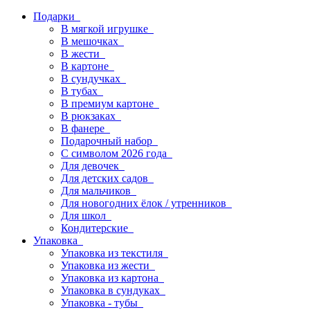
Подарки
В мягкой игрушке
В мешочках
В жести
В картоне
В сундучках
В тубах
В премиум картоне
В рюкзаках
В фанере
Подарочный набор
С символом 2026 года
Для девочек
Для детских садов
Для мальчиков
Для новогодних ёлок / утренников
Для школ
Кондитерские
Упаковка
Упаковка из текстиля
Упаковка из жести
Упаковка из картона
Упаковка в сундуках
Упаковка - тубы