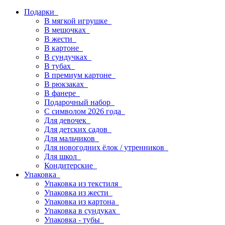
Подарки
В мягкой игрушке
В мешочках
В жести
В картоне
В сундучках
В тубах
В премиум картоне
В рюкзаках
В фанере
Подарочный набор
С символом 2026 года
Для девочек
Для детских садов
Для мальчиков
Для новогодних ёлок / утренников
Для школ
Кондитерские
Упаковка
Упаковка из текстиля
Упаковка из жести
Упаковка из картона
Упаковка в сундуках
Упаковка - тубы