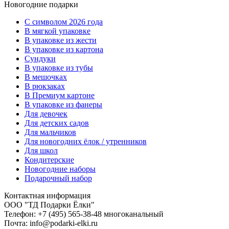
Новогодние подарки
C символом 2026 года
В мягкой упаковке
В упаковке из жести
В упаковке из картона
Сундуки
В упаковке из тубы
В мешочках
В рюкзаках
В Премиум картоне
В упаковке из фанеры
Для девочек
Для детских садов
Для мальчиков
Для новогодних ёлок / утренников
Для школ
Кондитерские
Новогодние наборы
Подарочный набор
Контактная информация
ООО "ТД Подарки Ёлки"
Телефон: +7 (495) 565-38-48 многоканальный
Почта: info@podarki-elki.ru