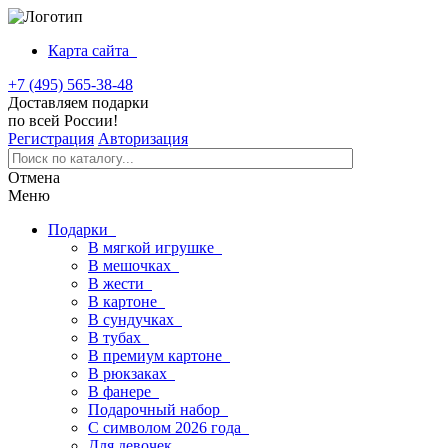
Карта сайта
+7 (495) 565-38-48
Доставляем подарки
по всей России!
Регистрация
Авторизация
Отмена
Меню
Подарки
В мягкой игрушке
В мешочках
В жести
В картоне
В сундучках
В тубах
В премиум картоне
В рюкзаках
В фанере
Подарочный набор
С символом 2026 года
Для девочек